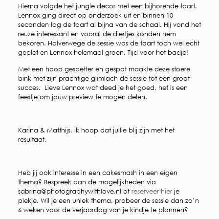
Hierna volgde het jungle decor met een bijhorende taart.
Lennox ging direct op onderzoek uit en binnen 10
seconden lag de taart al bijna van de schaal. Hij vond het
reuze interessant en vooral de diertjes konden hem
bekoren. Halverwege de sessie was de taart toch wel echt
geplet en Lennox helemaal groen. Tijd voor het badje!
Met een hoop gespetter en gespat maakte deze stoere
bink met zijn prachtige glimlach de sessie tot een groot
succes. Lieve Lennox wat deed je het goed, het is een
feestje om jouw preview te mogen delen.
Karina & Matthijs, ik hoop dat jullie blij zijn met het
resultaat.
Heb jij ook interesse in een cakesmash in een eigen
thema? Bespreek dan de mogelijkheden via
sabrina@photographywithlove.nl of
reserveer hier
je
plekje. Wil je een uniek thema, probeer de sessie dan zo’n
6 weken voor de verjaardag van je kindje te plannen?