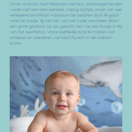
Vince vond zijn taart helemaal niet leuk, plakkerige handjes
waren niet aan hem besteed. Weinig lachjes, maar wel veel
vertederende blikken waardoor de besloten door te gaan
naar het badje. Bij het zien van het water verscheen direct
een grote glimlach op zijn gezicht. Het was een badje in stijl
van het zee-thema. Vince spetterde rond te midden van
schelpen en zeesterren, net alsof hij echt in de oceaan
zwom.