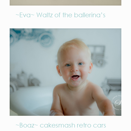
~Eva~ Waltz of the ballerina’s
~Boaz~ cakesmash retro cars