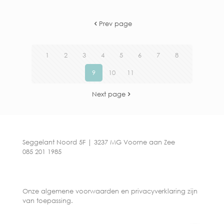
Prev page
1
2
3
4
5
6
7
8
9
10
11
Next page
Seggelant Noord 5F | 3237 MG Voorne aan Zee
085 201 1985
Onze algemene voorwaarden en privacyverklaring zijn
van toepassing.