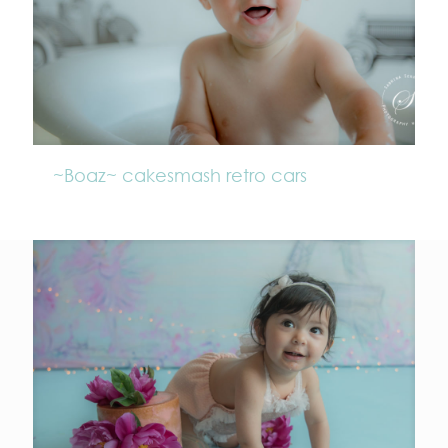
~Boaz~ cakesmash retro cars