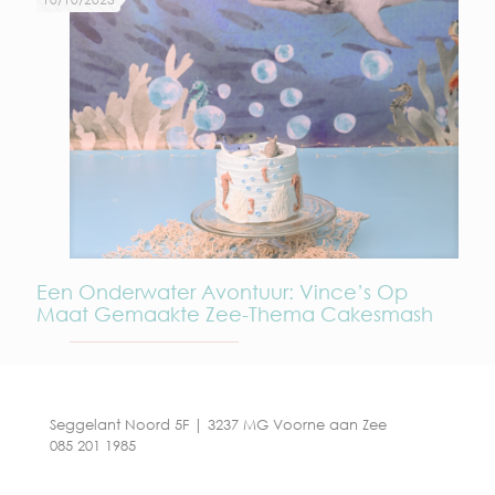
Een Onderwater Avontuur: Vince’s Op
Maat Gemaakte Zee-Thema Cakesmash
Seggelant Noord 5F | 3237 MG Voorne aan Zee
085 201 1985