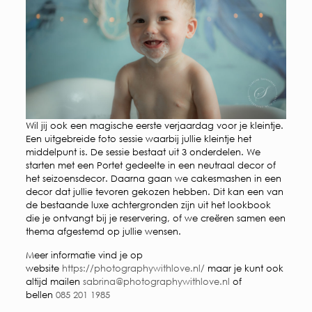
Wil jij ook een magische eerste verjaardag voor je kleintje.
Een uitgebreide foto sessie waarbij jullie kleintje het
middelpunt is. De sessie bestaat uit 3 onderdelen. We
starten met een Portet gedeelte in een neutraal decor of
het seizoensdecor. Daarna gaan we cakesmashen in een
decor dat jullie tevoren gekozen hebben. Dit kan een van
de bestaande luxe achtergronden zijn uit het lookbook
die je ontvangt bij je reservering, of we creëren samen een
thema afgestemd op jullie wensen.
Meer informatie vind je op
website
https://photographywithlove.nl/
maar je kunt ook
altijd mailen
sabrina@photographywithlove.nl
of
bellen
085 201 1985