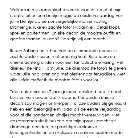
Welkom in mijn romantische wereld waarin ik met al mijn
creativiteit en een beetje magie de eerste verjaardag van
jullie kleintje op een onvergetelijke manier vastleg.
Dromerige, luxe en zachte foto’s waarin elk detail klopt.
Spreken pasteltinten, unieke decor, de mooiste outfits en
gaafste taarten jou aan? Dan zijn wij een match!
Ik ben Sabrina en ik hou van de allermooiste decors in
zachte pastelkleuren met prachtig licht. Bijzondere en
unieke achtergronden voor een fantastische ervaring. Het
allerleukste vind ik om jullie, de allermooiste foto's te geven
waar jullie nog jarenlang met plezier naar terugkijken. Met
alle liefde creëer ik de mooiste foto's voor jou!
Toen cakesmashen 7 jaar geleden ontstond had ik nooit
kunnen vermoeden dat ik daarna honderden unieke
decors zou mogen ontwerpen. Talloze ouders blij gemaakt
heb en een belangrijke mijlpaal als de eerste verjaardag
voor al die honderden kindjes mocht vereeuwigen. Met
cakesmashen sta ik bekend om mijn sprookjesachtige,
dromerige beelden, de prachtige exclusieve
kledingcollectie en de exclusieve creatieve custom made