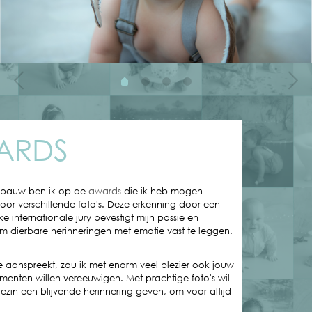
ARDS
n pauw ben ik op de
awards
die ik heb mogen
or verschillende foto's. Deze erkenning door een
e internationale jury bevestigt mijn passie en
m dierbare herinneringen met emotie vast te leggen.
l je aanspreekt, zou ik met enorm veel plezier ook jouw
enten willen vereeuwigen. Met prachtige foto's wil
 gezin een blijvende herinnering geven, om voor altijd